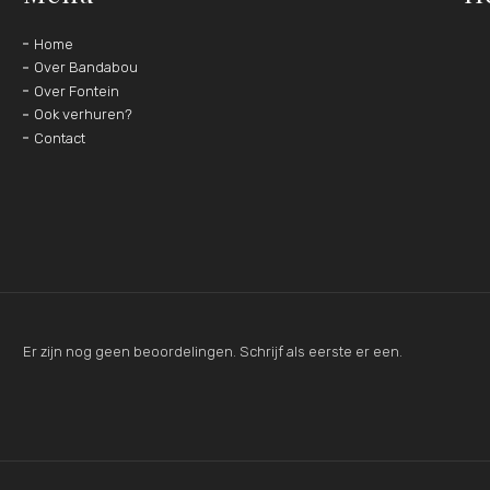
Home
Over Bandabou
Over Fontein
Ook verhuren?
Contact
Er zijn nog geen beoordelingen. Schrijf als eerste er een.