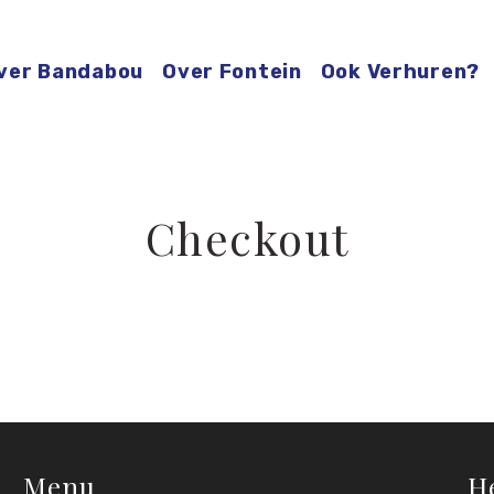
ver Bandabou
Over Fontein
Ook Verhuren?
Checkout
Menu
He