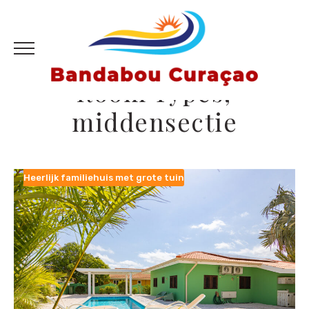
Room Types;
middensectie
Heerlijk familiehuis met grote tuin