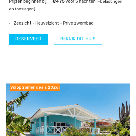
Prijzen beginnen bij:
€
475
voor 5 nachten
(+belastingen
en toeslagen)
Zeezicht - Heuvelzicht - Prive zwembad
RESERVEER
BEKIJK DIT HUIS
Volop zomer deals 2026!