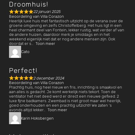
Droomhuis!
22 januari 2025
Beoordeling van
Villa Corazon
Heerlijk luxe huis met fantastisch uitzicht op de verana over de
groene omgeving en zelfs Christoffelberg. Het huis ligt in een
heel charmant deel van Fontein, lekker rustig, wat verder af van
de andere huizen, daardoor merk je smiddags en in het
weekend eigenlijk niet dat er nog andere mensen zijn. Ook
doordat er s
Toon meer
Cato
Perfect!
2 december 2024
Beoordeling van
Villa Corazon
Prachtig huis, nog heel nieuw en fris, inrichting is smaakvol en
aan alles is gedacht. Je komt werkelijk niets tekort. Toen de
ventilator het niet deed werd er direct een nieuwe gefixed. 2
luxe fijne badkamers. Zwembad is niet groot maar wel heerlijk,
goed onderhouden en een prachtig uitzicht!! We zaten ‘s
avonds altijd lekker
Toon meer
Karin Hoksbergen