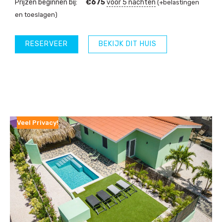
Prijzen beginnen bij:
€
675
voor 5 nachten
(+belastingen
en toeslagen)
RESERVEER
BEKIJK DIT HUIS
Veel Privacy!