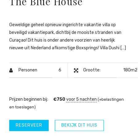
The Blue House
Geweldige geheel opnieuw ingerichte vakantie villa op
beveiligd vakantiepark, dichtbij de mooiste stranden van
Curaçao! Dit huis is onder andere voorzien van heerlijk
nieuwe uit Nederland afkomstige Boxsprings! Villa Dushi […]
Personen
6
Grootte:
180m2
Prijzen beginnen bij:
€
750
voor 5 nachten
(+belastingen
en toeslagen)
RESERVEER
BEKIJK DIT HUIS