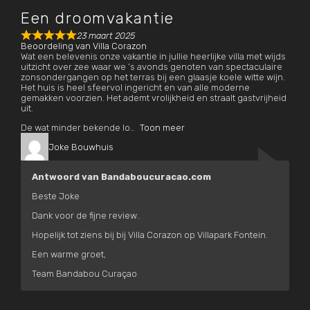
Een droomvakantie
23 maart 2025
Beoordeling van
Villa Corazon
Wat een belevenis onze vakantie in jullie heerlijke villa met wijds
uitzicht over zee waar we ’s avonds genoten van spectaculaire
zonsondergangen op het terras bij een glaasje koele witte wijn.
Het huis is heel sfeervol ingericht en van alle moderne
gemakken voorzien. Het ademt vrolijkheid en straalt gastvrijheid
uit.
De wat minder bekende lo
Toon meer
Joke Bouwhuis
Antwoord van Bandaboucuracao.com
Beste Joke
Dank voor de fijne review..
Hopelijk tot ziens bij bij Villa Corazon op Villapark Fontein.
Een warme groet,
Team Bandabou Curaçao