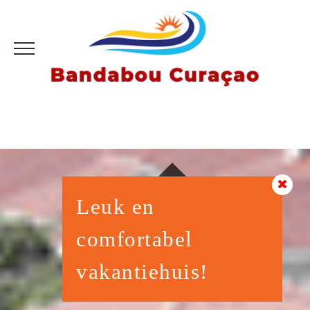
Leuk en
comfortabel
vakantiehuis!